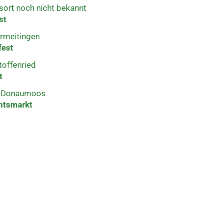
sort noch nicht bekannt
st
ermeitingen
fest
toffenried
t
– Donaumoos
htsmarkt