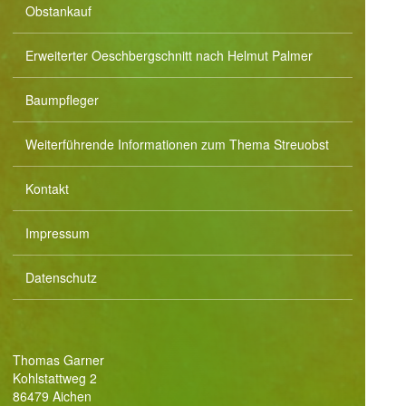
Obstankauf
Erweiterter Oeschbergschnitt nach Helmut Palmer
Baumpfleger
Unsere Wasch- und Museinheit
Unsere Streuobstwiese
Unsere Streuobstwiese
Unsere Maischetank
Unsere Abfüllanlage
Unsere Weinpresse
Weiterführende Informationen zum Thema Streuobst
Kontakt
Impressum
Datenschutz
Thomas Garner
Kohlstattweg 2
86479 Aichen