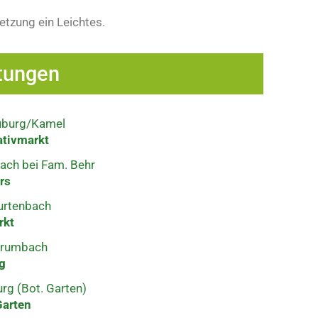
etzung ein Leichtes.
tungen
euburg/Kamel
ativmarkt
ach bei Fam. Behr
rs
urtenbach
rkt
 Krumbach
g
rg (Bot. Garten)
Garten